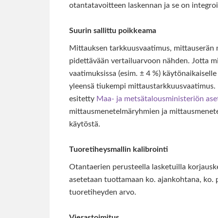
otantatavoitteen laskennan ja se on integr
Suurin sallittu poikkeama
Mittauksen tarkkuusvaatimus, mittauserän m
pidettävään vertailuarvoon nähden. Jotta mi
vaatimuksissa (esim. ± 4 %) käytönaikaisell
yleensä tiukempi mittaustarkkuusvaatimus.
esitetty
Maa- ja metsätalousministeriön ase
mittausmenetelmäryhmien ja mittausmenetel
käytöstä.
Tuoretiheysmallin kalibrointi
Otantaerien perusteella lasketuilla korjauske
asetetaan tuottamaan ko. ajankohtana, ko. 
tuoretiheyden arvo.
Vierastoimitus