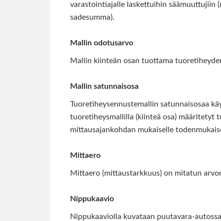
varastointiajalle laskettuihin säämuuttujii
sadesumma).
Mallin odotusarvo
Mallin kiinteän osan tuottama tuoretiheyde
Mallin satunnaisosa
Tuoretiheysennustemallin satunnaisosaa käyte
tuoretiheysmallilla (kiinteä osa) määritetyt
mittausajankohdan mukaiselle todenmukaisel
Mittaero
Mittaero (mittaustarkkuus) on mitatun arvon
Nippukaavio
Nippukaaviolla kuvataan puutavara-autossa 