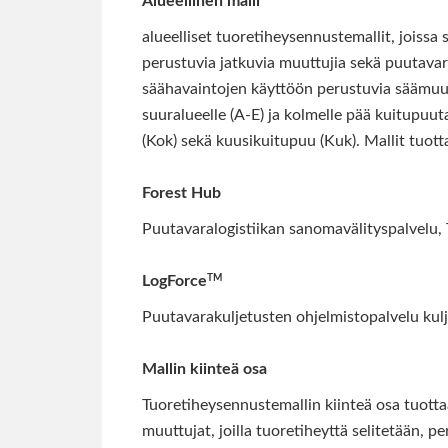
Alueellinen malli
alueelliset tuoretiheysennustemallit, joissa s
perustuvia jatkuvia muuttujia sekä puutavar
säähavaintojen käyttöön perustuvia säämuuttu
suuralueelle (A-E) ja kolmelle pää kuitupuu
(Kok) sekä kuusikuitupuu (Kuk). Mallit tuott
Forest Hub
Puutavaralogistiikan sanomavälityspalvelu, 
TM
LogForce
Puutavarakuljetusten ohjelmistopalvelu kulje
Mallin kiinteä osa
Tuoretiheysennustemallin kiinteä osa tuott
muuttujat, joilla tuoretiheyttä selitetään, 