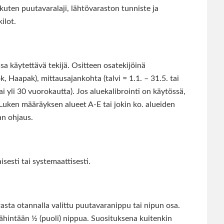
 kuten puutavaralaji, lähtövaraston tunniste ja
ilot.
 käytettävä tekijä. Ositteen osatekijöinä
, Haapak), mittausajankohta (talvi = 1.1. – 31.5. tai
tai yli 30 vuorokautta). Jos aluekalibrointi on käytössä,
Luken määräyksen alueet A-E tai jokin ko. alueiden
an ohjaus.
sesti tai systemaattisesti.
sta otannalla valittu puutavaranippu tai nipun osa.
ähintään ½ (puoli) nippua. Suosituksena kuitenkin