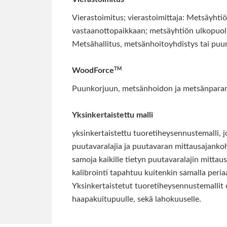
Vierastoimitus; vierastoimittaja: Metsäyhti
vastaanottopaikkaan; metsäyhtiön ulkopuoli
Metsähallitus, metsänhoitoyhdistys tai puun
TM
WoodForce
Puunkorjuun, metsänhoidon ja metsänparann
Yksinkertaistettu malli
yksinkertaistettu tuoretiheysennustemalli, 
puutavaralajia ja puutavaran mittausajankoh
samoja kaikille tietyn puutavaralajin mittau
kalibrointi tapahtuu kuitenkin samalla peria
Yksinkertaistetut tuoretiheysennustemallit o
haapakuitupuulle, sekä lahokuuselle.