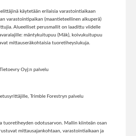
elittäjinä käytetään erilaisia varastointiaikaan
an varastointipaikan (maantieteellinen alkuperä)
jia. Alueelliset perusmallit on laadittu viidelle
tavaralajille: mäntykuitupuu (Mäk), koivukuitupuu
avat mittauseräkohtaisia tuoretiheyslukuja.
Tietoevry Oyj:n palvelu
tusyrittäjille, Trimble Forestryn palvelu
aa tuoretiheyden odotusarvon. Mallin kiinteän osan
perustuvat mittausajankohtaan, varastointiaikaan ja