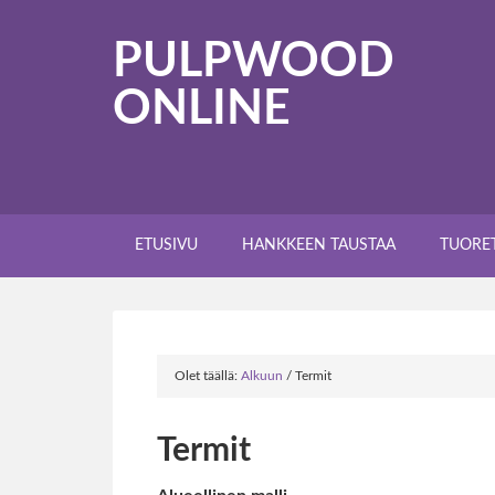
PULPWOOD
ONLINE
ETUSIVU
HANKKEEN TAUSTAA
TUORE
Olet täällä:
Alkuun
/
Termit
Termit