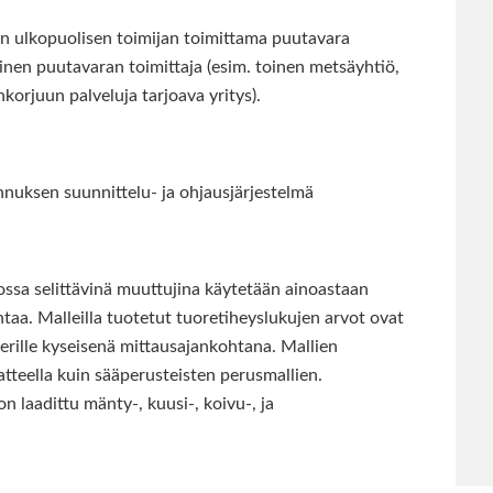
ön ulkopuolisen toimijan toimittama puutavara
nen puutavaran toimittaja (esim. toinen metsäyhtiö,
korjuun palveluja tarjoava yritys).
uksen suunnittelu- ja ohjausjärjestelmä
jossa selittävinä muuttujina käytetään ainoastaan
taa. Malleilla tuotetut tuoretiheyslukujen arvot ovat
serille kyseisenä mittausajankohtana. Mallien
atteella kuin sääperusteisten perusmallien.
n laadittu mänty-, kuusi-, koivu-, ja