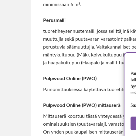
3
minimissään 6 m
.
Perusmalli
tuoretiheysennustemalli, jossa selittäjinä kä
muuttujia sekä puutavaran varastointipaika
perustuvia säämuuttujia. Valtakunnalliset per
mäntykuitupuu (Mäk), koivukuitupuu (Kok), 
ja haapakuitupuu (Haapak) ja mallit tuottav
Pa
Pulpwood Online (PWO)
ta
hy
Painomittauksessa käytettävä tuoretiheyslu
sel
Pulpwood Online (PWO) mittauserä
Sa
Mittauserä koostuu tässä yhteydessä yhdest
ominaisuuksien (puutavaralaji, varastointiai
On yhden puukaupallisen mittauserän osa. 