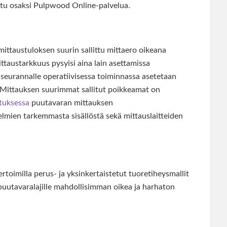
oitu osaksi Pulpwood Online-palvelua.
ittaustuloksen suurin sallittu mittaero oikeana
ttaustarkkuus pysyisi aina lain asettamissa
e seurannalle operatiivisessa toiminnassa asetetaan
 Mittauksen suurimmat sallitut poikkeamat on
tuksessa
puutavaran mittauksen
mien tarkemmasta sisällöstä sekä mittauslaitteiden
rtoimilla perus- ja yksinkertaistetut tuoretiheysmallit
puutavaralajille mahdollisimman oikea ja harhaton