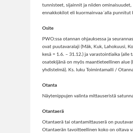
tunnisteet, sijainnit ja niiden ominaisuudet,
ennakkokilot eli kuormainvaa´alla punnitut k
Osite
PWO:ssa otannan ohjauksessa ja seurannassa
ovat puutavaralaji (Mäk, Kuk, Lahokuusi, Kok
kesä = 1.6. – 31.12.) ja varastointiaika (alle 
osatekijänä on myös maantieteellinen alue (
yhdistelmä). Ks. luku Toimintamalli / Otann
Otanta
Näytenippujen valinta mittauseristä satunnai
Otantaerä
Otantaerä tai otantamittauserä on puutavara
Otantaerän tavoitteellinen koko on oltava v