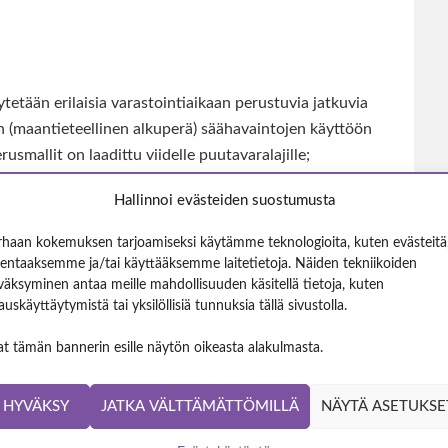
ytetään erilaisia varastointiaikaan perustuvia jatkuvia
n (maantieteellinen alkuperä) säähavaintojen käyttöön
usmallit on laadittu viidelle puutavaralajille;
kuusikuitupuu (Kuk), lahokuusikuitupuu (Lahokuusi)
Hallinnoi evästeiden suostumusta
at mittauseräkohtaisia tuoretiheyslukuja.
rhaan kokemuksen tarjoamiseksi käytämme teknologioita, kuten evästeitä
llentaaksemme ja/tai käyttääksemme laitetietoja. Näiden tekniikoiden
väksyminen antaa meille mahdollisuuden käsitellä tietoja, kuten
kujen laskentapalvelu
auskäyttäytymistä tai yksilöllisiä tunnuksia tällä sivustolla.
at tämän bannerin esille näytön oikeasta alakulmasta.
ä nipusta tai osanipusta, joka on mittauserän
HYVÄKSY
JATKA VÄLTTÄMÄTTÖMILLÄ
NÄYTÄ ASETUKSE
ka, lähtövaraston sijainti/alue) osalta yhteneväinen.
Huom! Mittauserän määritelmä poikkeaa tässä