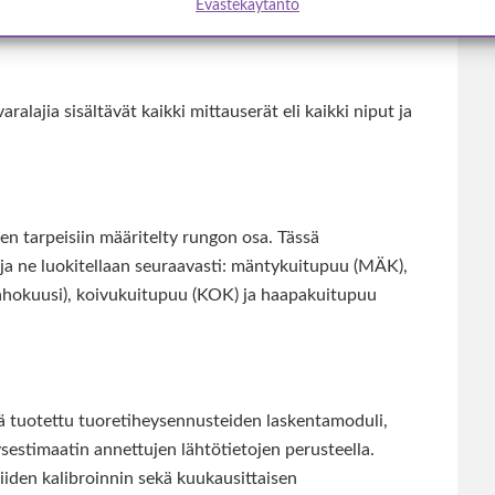
Evästekäytäntö
ajia sisältävät kaikki mittauserät eli kaikki niput ja
en tarpeisiin määritelty rungon osa. Tässä
ja ne luokitellaan seuraavasti: mäntykuitupuu (MÄK),
ahokuusi), koivukuitupuu (KOK) ja haapakuitupuu
ä tuotettu tuoretiheysennusteiden laskentamoduli,
sestimaatin annettujen lähtötietojen perusteella.
iiden kalibroinnin sekä kuukausittaisen