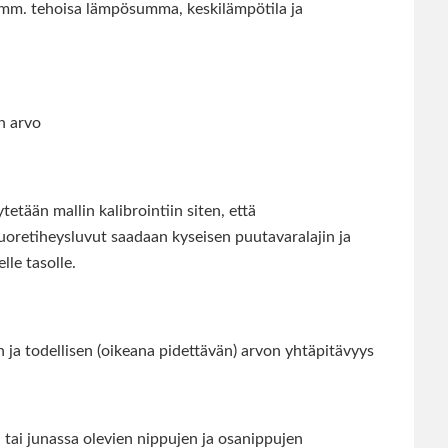
n (mm. tehoisa lämpösumma, keskilämpötila ja
n arvo
tään mallin kalibrointiin siten, että
 tuoretiheysluvut saadaan kyseisen puutavaralajin ja
le tasolle.
 ja todellisen (oikeana pidettävän) arvon yhtäpitävyys
tai junassa olevien nippujen ja osanippujen