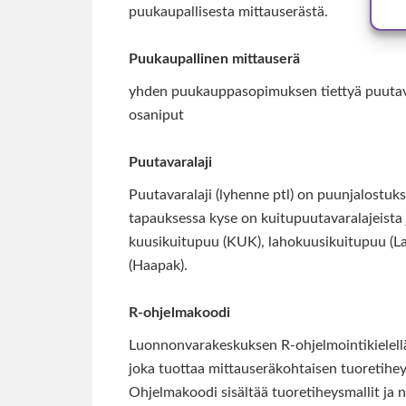
puukaupallisesta mittauserästä.
Puukaupallinen mittauserä
yhden puukauppasopimuksen tiettyä puutavaral
osaniput
Puutavaralaji
Puutavaralaji (lyhenne ptl) on puunjalostuks
tapauksessa kyse on kuitupuutavaralajeista 
kuusikuitupuu (KUK), lahokuusikuitupuu (L
(Haapak).
R-ohjelmakoodi
Luonnonvarakeskuksen R-ohjelmointikielell
joka tuottaa mittauseräkohtaisen tuoretihey
Ohjelmakoodi sisältää tuoretiheysmallit ja n