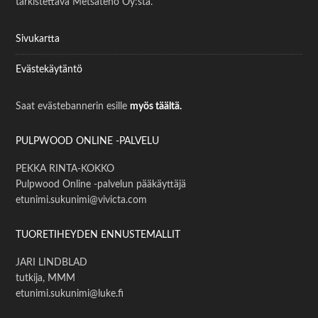
tarkistettava Metsäteho Oy:stä.
Sivukartta
Evästekäytäntö
Saat evästebannerin esille
myös täältä.
PULPWOOD ONLINE -PALVELU
PEKKA RINTA-KOKKO
Pulpwood Online -palvelun pääkäyttäjä
etunimi.sukunimi@vivicta.com
TUORETIHEYDEN ENNUSTEMALLIT
JARI LINDBLAD
tutkija, MMM
etunimi.sukunimi@luke.fi