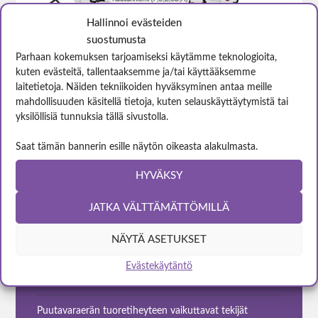
Hallinnoi evästeiden
suostumusta
Parhaan kokemuksen tarjoamiseksi käytämme teknologioita,
kuten evästeitä, tallentaaksemme ja/tai käyttääksemme
Tutkimusaineiston maantieteellinen kattavuus
laitetietoja. Näiden tekniikoiden hyväksyminen antaa meille
tehdasvastaanottopaikoittain. Kuva © Harri Kilpeläinen /
mahdollisuuden käsitellä tietoja, kuten selauskäyttäytymistä tai
Luke
yksilöllisiä tunnuksia tällä sivustolla.
Saat tämän bannerin esille näytön oikeasta alakulmasta.
Pulpwood Online pähkinänkuoressa
HYVÄKSY
JATKA VÄLTTÄMÄTTÖMILLÄ
NÄYTÄ ASETUKSET
TUORETIHEYSMALLIT
Evästekäytäntö
Tavoite ja tutkimusaineisto
Puutavaraerän tuoretiheyteen vaikuttavat tekijät