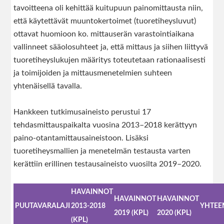
tavoitteena oli kehittää kuitupuun painomittausta niin,
että käytettävät muuntokertoimet (tuoretiheysluvut)
ottavat huomioon ko. mittauserän varastointiaikana
vallinneet sääolosuhteet ja, että mittaus ja siihen liittyvä
tuoretiheyslukujen määritys toteutetaan rationaalisesti
ja toimijoiden ja mittausmenetelmien suhteen
yhtenäisellä tavalla.
Hankkeen tutkimusaineisto perustui 17
tehdasmittauspaikalta vuosina 2013–2018 kerättyyn
paino-otantamittausaineistoon. Lisäksi
tuoretiheysmallien ja menetelmän testausta varten
kerättiin erillinen testausaineisto vuosilta 2019–2020.
HAVAINNOT
HAVAINNOT
HAVAINNOT
PUUTAVARALAJI
2013-2018
YHTEE
2019 (KPL)
2020 (KPL)
(KPL)