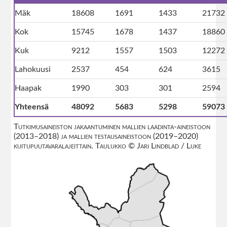
Mäk
18608
1691
1433
21732
Kok
15745
1678
1437
18860
Kuk
9212
1557
1503
12272
Lahokuusi
2537
454
624
3615
Haapak
1990
303
301
2594
Yhteensä
48092
5683
5298
59073
Tutkimusaineiston jakaantuminen mallien laadinta-aineistoon
(2013–2018) ja mallien testausaineistoon (2019–2020)
kuitupuutavaralajeittain. Taulukko © Jari Lindblad / Luke